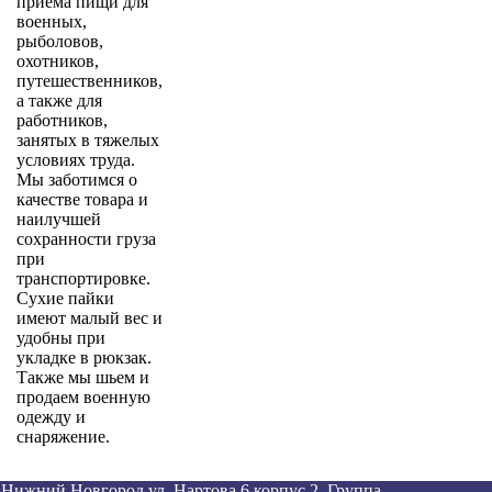
приема пищи для
военных,
рыболовов,
охотников,
путешественников,
а также для
работников,
занятых в тяжелых
условиях труда.
Мы заботимся о
качестве товара и
наилучшей
сохранности груза
при
транспортировке.
Сухие пайки
имеют малый вес и
удобны при
укладке в рюкзак.
Также мы шьем и
продаем военную
одежду и
снаряжение.
Нижний Новгород ул. Нартова 6 корпус 2. Группа